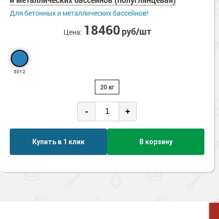
Сопутствующие товары
Морозостойкие краски для металла
Для бетонных и металлических бассейнов!
Морозостойкие краски для фасада
18460
руб/шт
Цена:
Сопутствующие товары
5012
20 кг
-
+
Купить в 1 клик
В корзину