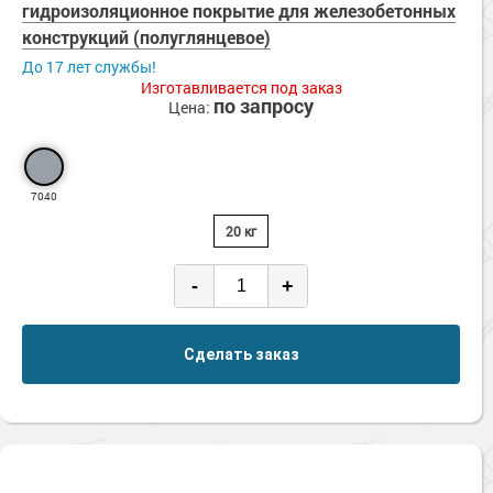
гидроизоляционное покрытие для железобетонных
Сопутствующие товары
Морозостойкие краски для металла
конструкций (полуглянцевое)
Морозостойкие краски для фасада
До 17 лет службы!
Сопутствующие товары
Изготавливается под заказ
по запросу
Цена:
7040
20 кг
-
+
Сделать заказ