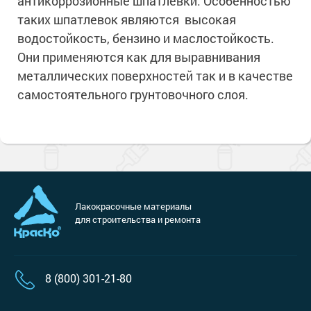
антикоррозионные шпатлевки. Особенностью
Сопутствующие товары
Морозостойкие краски для металла
таких шпатлевок являются высокая
Морозостойкие краски для фасада
водостойкость, бензино и маслостойкость.
Сопутствующие товары
Они применяются как для выравнивания
металлических поверхностей так и в качестве
самостоятельного грунтовочного слоя.
Лакокрасочные материалы
для строительства и ремонта
8 (800) 301-21-80