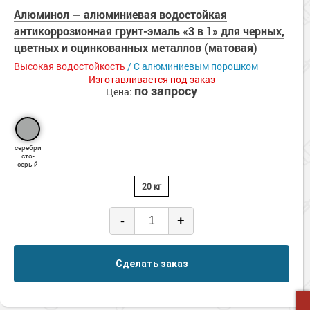
Сопутствующие товары
Морозостойкие краски для металла
Алюминол — алюминиевая водостойкая
антикоррозионная грунт-эмаль «3 в 1» для черных,
Морозостойкие краски для фасада
цветных и оцинкованных металлов (матовая)
Сопутствующие товары
Высокая водостойкость
/ C алюминиевым порошком
Изготавливается под заказ
по запросу
Цена:
серебри
сто-
серый
20 кг
-
+
Сделать заказ