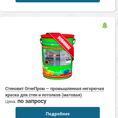
Сопутствующие товары
Морозостойкие краски для металла
Морозостойкие краски для фасада
Сопутствующие товары
Стеновит ОгнеПром — промышленная негорючая
краска для стен и потолков (матовая)
по запросу
Цена:
Подробнее