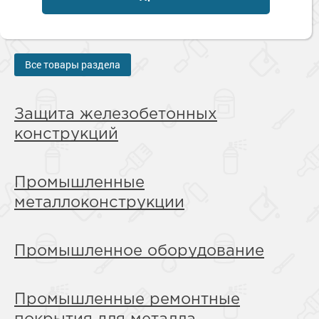
Сопутствующие товары
Морозостойкие краски для металла
Морозостойкие краски для фасада
Сопутствующие товары
Все товары раздела
Защита железобетонных
конструкций
Промышленные
металлоконструкции
Промышленное оборудование
Промышленные ремонтные