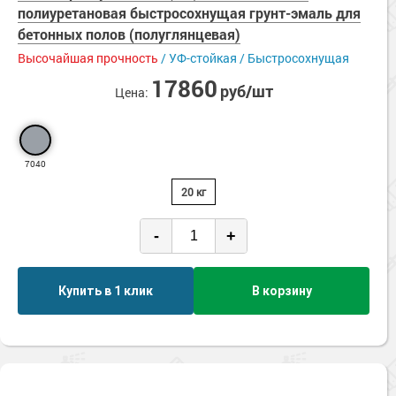
Сопутствующие товары
полиуретановая быстросохнущая грунт-эмаль для
Морозостойкие краски для металла
Маслобензостойкие
бетонных полов (полуглянцевая)
Механическая прочность
Морозостойкие краски для фасада
Высочайшая прочность
/ УФ-стойкая / Быстросохнущая
Нанесение на влажный бетон
Сопутствующие товары
Зимнее нанесение
17860
руб/шт
Цена:
Нескользящие
Паропроницаемые
Стойкие к истиранию
Ударопрочные
7040
УФ-стойкие
20 кг
Химстойкие
Экологичные
-
+
Купить в 1 клик
В корзину