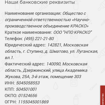
Сопутствующие товары
Наши банковские реквизиты
Морозостойкие краски для металла
Морозостойкие краски для фасада
Наименование организации:
Общество с
Сопутствующие товары
ограниченной ответственностью «Научно-
производственное объединение КРАСКО»
Краткое наименование:
ООО "НПО КРАСКО"
Телефон:
(495) 221-21-80
Юридический адрес:
142821, Московская
область, г. Ступино, д. Шматово, ул. Луганская,
вл.1.
Фактический адрес:
140090, Московская
область, Дзержинский, улица Академика
Жукова, 25А, 3-й этаж, помещение 303
ИНН:
5045058553
КПП:
504501001
ОКПО:
01524656
Сотрудничество
ОГРН:
1155045001869