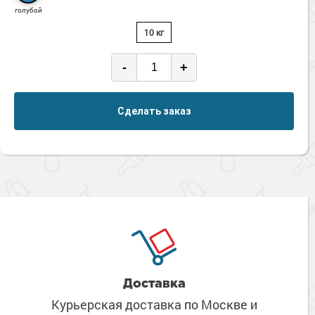
Сопутствующие товары
Морозостойкие краски для металла
голубой
Морозостойкие краски для фасада
10 кг
Сопутствующие товары
-
+
Сделать заказ
Доставка
Курьерская доставка по Москве
и