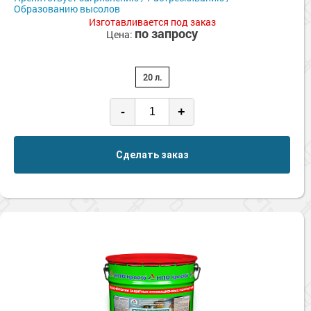
Сопутствующие товары
Образованию высолов
Морозостойкие краски для металла
Изготавливается под заказ
Морозостойкие краски для фасада
по запросу
Цена:
Сопутствующие товары
20 л.
-
+
Сделать заказ