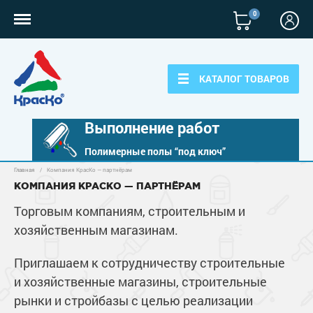
0
КАТАЛОГ ТОВАРОВ
Выполнение работ
Полимерные полы “под ключ”
Главная
/
Компания КрасКо — партнёрам
Полимерные наливные полы
КОМПАНИЯ КРАСКО — ПАРТНЁРАМ
Полиуретановые полы
Торговым компаниям, строительным и
Для бетонных полов
хозяйственным магазинам.
Эпоксидные полы
Полиуретановые полы
Для металла
Водно-эпоксидные наливные полы
Приглашаем к сотрудничеству строительные
Эпоксидные полы
Эпоксидный ровнитель бетона
Грунт-эмали по металлу
и хозяйственные магазины, строительные
Для фасадов
Краски для бетона
Грунтовки
Защита в один слой
рынки и стройбазы с целью реализации
Пропитки для бетона
Краски для фасадов