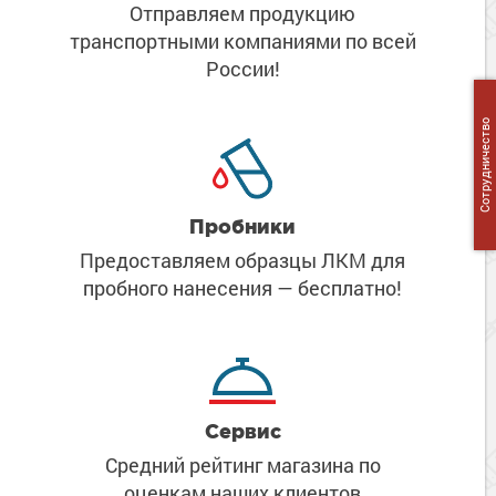
Сопутствующие товары
Отправляем продукцию
Морозостойкие краски для металла
транспортными компаниями
по всей
Морозостойкие краски для фасада
России!
Сопутствующие товары
Сотрудничество
Пробники
Предоставляем образцы ЛКМ
для
пробного нанесения
— бесплатно!
Сервис
Средний рейтинг магазина
по
оценкам наших клиентов