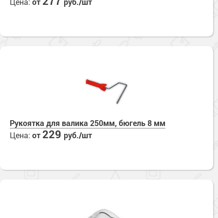
277
Цена:
от
руб./шт
Сопутствующие товары
Морозостойкие краски для металла
Морозостойкие краски для фасада
Сопутствующие товары
Рукоятка для валика 250мм, бюгель 8 мм
229
Цена:
от
руб./шт