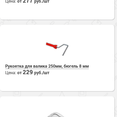
277
Цена:
от
руб./шт
Сопутствующие товары
Морозостойкие краски для металла
Морозостойкие краски для фасада
Сопутствующие товары
Рукоятка для валика 250мм, бюгель 8 мм
229
Цена:
от
руб./шт