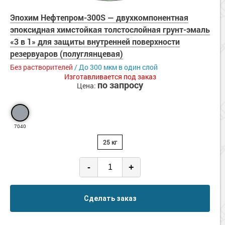
Сопутствующие товары
Морозостойкие краски для металла
Эпохим Нефтепром-300S — двухкомпонентная
Морозостойкие краски для фасада
эпоксидная химстойкая толстослойная грунт-эмаль
Сопутствующие товары
«3 в 1» для защиты внутренней поверхности
резервуаров (полуглянцевая)
Без растворителей
/ До 300 мкм в один слой
Изготавливается под заказ
по запросу
Цена:
7040
25 кг
-
+
Сделать заказ